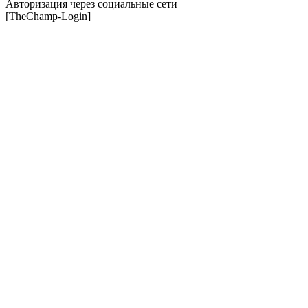
Авторизация через социальные сети
[TheChamp-Login]