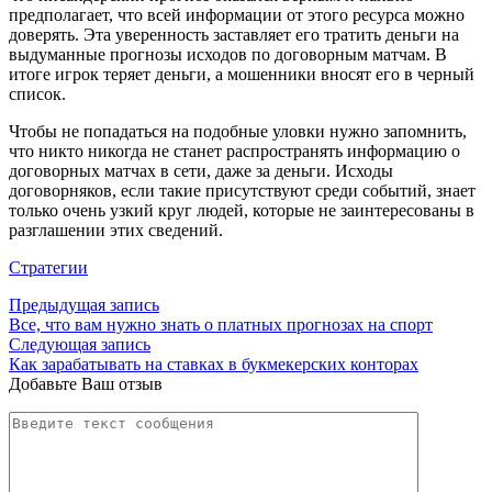
предполагает, что всей информации от этого ресурса можно
доверять. Эта уверенность заставляет его тратить деньги на
выдуманные прогнозы исходов по договорным матчам. В
итоге игрок теряет деньги, а мошенники вносят его в черный
список.
Чтобы не попадаться на подобные уловки нужно запомнить,
что никто никогда не станет распространять информацию о
договорных матчах в сети, даже за деньги. Исходы
договорняков, если такие присутствуют среди событий, знает
только очень узкий круг людей, которые не заинтересованы в
разглашении этих сведений.
Стратегии
Предыдущая запись
Все, что вам нужно знать о платных прогнозах на спорт
Следующая запись
Как зарабатывать на ставках в букмекерских конторах
Добавьте Ваш отзыв