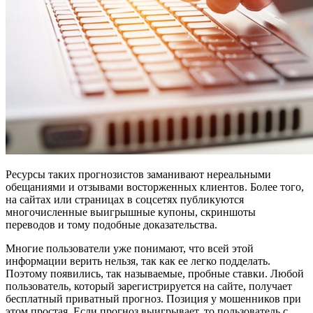
Ресурсы таких прогнозистов заманивают нереальными
обещаниями и отзывами восторженных клиентов. Более того,
на сайтах или страницах в соцсетях публикуются
многочисленные выигрышные купоны, скриншоты
переводов и тому подобные доказательства.
Многие пользователи уже понимают, что всей этой
информации верить нельзя, так как ее легко подделать.
Поэтому появились, так называемые, пробные ставки. Любой
пользователь, который зарегистрируется на сайте, получает
бесплатный приватный прогноз. Позиция у мошенников при
этом простая. Если прогноз выигрывает, то пользователь с