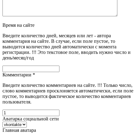
Время на сайте
Введите количество дней, месяцев или лет - автора
комментария на сайте. В случае, если поле пустое, то
выводится количество дней автоматически с момента
регистрации. !!! Это текстовое поле, вводить нужно число и
день/месяц/год
Комментарии
*
Введите количество комментариев на сайте. !!! Только число,
слово комментариев просклоняется автоматически, если поле
пустое, то выводится фактическое количество комментариев
пользователя.
Аватарка социальной сети
Главная аватара