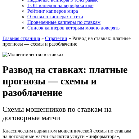
ТОП каперов на верификаторе
Рейтинг капперов мира
Отзывы о капперах в сети
Проверенные капперы по ставкам
Список капперов которым можно доверять
Главная страница
»
Стратегии
»
Развод на ставках: платные
прогнозы — схемы и разоблачение
Развод на ставках: платные
прогнозы — схемы и
разоблачение
Схемы
мошенников
по
ставкам
на
договорные матчи
Классическим вариантом мошеннической схемы по ставкам
на договорные матчи являются услуги «информатора»,