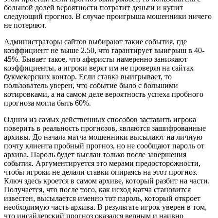
большой долей вероятности потратит деньги и купит
следующий прогноз. В случае проигрыша мошенники ничего
не потеряют.
Администраторы сайтов выбирают такие события, где
коэффициент не выше 2.50, что гарантирует выигрыш в 40-
45%. Бывает такое, что аферисты намеренно занижают
коэффициенты, а игроки верят им не проверяя на сайтах
букмекерских контор. Если ставка выигрывает, то
пользователь уверен, что событие было с большими
котировками, а на самом деле вероятность успеха пробного
прогноза могла быть 60%.
Одним из самых действенных способов заставить игрока
поверить в реальность прогнозов, являются зашифрованные
архивы. До начала матча мошенники высылают на личную
почту клиента пробный прогноз, но не сообщают пароль от
архива. Пароль будет выслан только после завершения
события. Аргументируется это мерами предосторожности,
чтобы игроки не делали ставки опираясь на этот прогноз.
Ключ здесь кроется в самом архиве, который разбит на части.
Получается, что после того, как исход матча становится
известен, высылается именно тот пароль, который откроет
необходимую часть архива. В результате игрок уверен в том,
что инсайдерский прогноз оказался верным и наивно