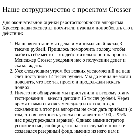
Наше сотрудничество с проектом Crosser
Для окончательной оценки работоспособности алгоритма
Кроссер наши эксперты посчитали нужным попробовать его в
действии:
На первом этапе мы сделали минимальный вклад 3
тысячи рублей. Пришлось поморочить голову, чтобы
выбить себе место – это действительно не так просто.
Менеджер Crosser уведомил нас о получении денег и
сказал ждать.
Уже следующим утром без всяких уведомлений на наш
счет поступило 12 тысяч рублей. Мы до конца не могли
поверить, что все так просто и продолжали искать
подвох.
Ничего не обнаружив мы приступили к второму этапу
тестирования – внесли депозит 15 тысяч рублей. Через
время с нами связался менеджер и сказал, что, к
сожалению в этот раз алгоритм не смог дать прибыли (о
том, что вероятность успеха составляет не 100, а 95%
нас предупреждали заранее). Однако администратор
успокоил нас, сообщив, что на этот случай в проекте
создавался резервный фонд, именно из него нам и