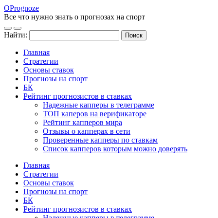
OPrognoze
Все что нужно знать о прогнозах на спорт
Найти:
Главная
Стратегии
Основы ставок
Прогнозы на спорт
БК
Рейтинг прогнозистов в ставках
Надежные капперы в телеграмме
ТОП каперов на верификаторе
Рейтинг капперов мира
Отзывы о капперах в сети
Проверенные капперы по ставкам
Список капперов которым можно доверять
Главная
Стратегии
Основы ставок
Прогнозы на спорт
БК
Рейтинг прогнозистов в ставках
Надежные капперы в телеграмме