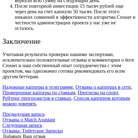
вернули всю сумму на следующий день.
После повторной инвестиции 15 тысяч рублей еще
через день на счет капнули 50 тысяч. После этого
никаких сомнений в эффективности алгоритма Crosser и
честности администрации проекта у нас уже не
осталось.
Заключение
Учитывая результаты проверки нашими экспертами,
исключительно положительные отзывы и комментарии о боте
Crosser и наш собственный опыт сотрудничества с этим
проектом, мы однозначно готовы рекомендовать его всем
другим беттерам.
Надежные капперы в телеграмме
,
Отзывы о капперах в сети
,
Проверенные капперы по ставкам
,
Прогнозы на спорт
,
Рейтинг прогнозистов в ставках
,
Список капперов которым
можно доверять
Предыдущая запись
Отзывы о Match Assistant
Следующая запись
Отзывы: Тибетские Записки
Добавьте Ваш отзыв