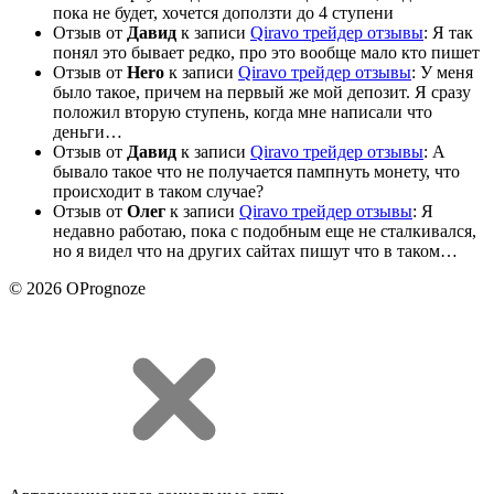
пока не будет, хочется доползти до 4 ступени
Отзыв от
Давид
к записи
Qiravo трейдер отзывы
: Я так
понял это бывает редко, про это вообще мало кто пишет
Отзыв от
Hero
к записи
Qiravo трейдер отзывы
: У меня
было такое, причем на первый же мой депозит. Я сразу
положил вторую ступень, когда мне написали что
деньги…
Отзыв от
Давид
к записи
Qiravo трейдер отзывы
: А
бывало такое что не получается пампнуть монету, что
происходит в таком случае?
Отзыв от
Олег
к записи
Qiravo трейдер отзывы
: Я
недавно работаю, пока с подобным еще не сталкивался,
но я видел что на других сайтах пишут что в таком…
© 2026 OPrognoze