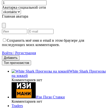
Аватарка социальной сети
Главная аватара
Сохранить моё имя и email в этом браузере для
последующих моих комментариев.
Войти | Регистрация
Топ прогнозистов
White Shark Прогнозы
на хоккей
Комментариев нет
Изи Пизи Ставки
Комментариев нет
Traders